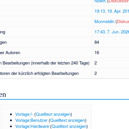
NoikK
(
Diskussio
19:13, 19. Apr. 20
Murmeldin
(
Disku
ung
17:43, 7. Jun. 202
ngen
84
her Autoren
16
en Bearbeitungen (innerhalb der letzten 240 Tage)
2
toren der kürzlich erfolgten Bearbeitungen
2
en
Vorlage:!-
(
Quelltext anzeigen
)
Vorlage:Benutzer
(
Quelltext anzeigen
)
Vorlage:Hardware
(
Quelltext anzeigen
)