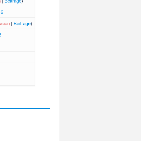
n
|
Beiträge
)
16
ssion
|
Beiträge
)
6