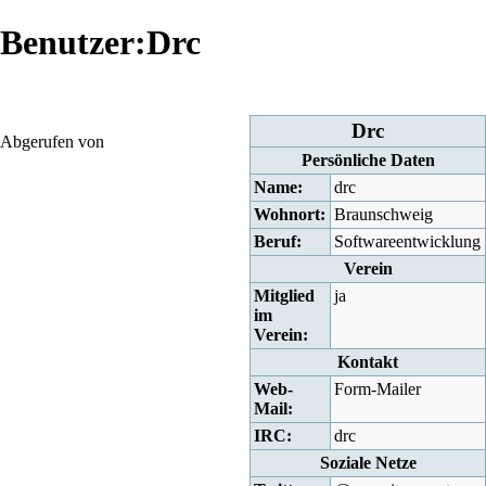
Benutzer:Drc
Drc
Abgerufen von
Persönliche Daten
Name:
drc
Wohnort:
Braunschweig
Beruf:
Softwareentwicklung
Verein
Mitglied
ja
im
Verein:
Kontakt
Web-
Form-Mailer
Mail:
IRC:
drc
Soziale Netze