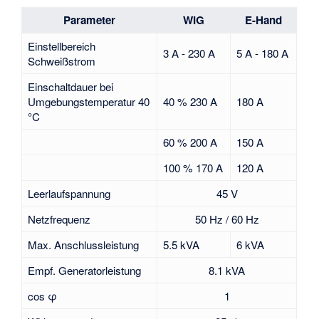
Parameter
WIG
E-Hand
Einstellbereich
3 A - 230 A
5 A - 180 A
Schweißstrom
Einschaltdauer bei
Umgebungstemperatur 40
40 % 230 A
180 A
°C
60 % 200 A
150 A
100 % 170 A
120 A
Leerlaufspannung
45 V
Netzfrequenz
50 Hz / 60 Hz
Max. Anschlussleistung
5.5 kVA
6 kVA
Empf. Generatorleistung
8.1 kVA
cos φ
1