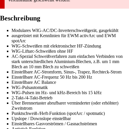
Beschreibung
Modulares WIG-AC/DC-Inverterschweißgerät, gasgekühlt
ausgerüstet mit Kennlinien für EWM activArc und EWM
spotArc
WIG-Schweißen mit elektronischer HF-Zündung
WIG-Liftarc-Schweißen ohne HF
AC-Spezial Schweißverfahren zum einfachen Verbinden von
stark unterschiedlichen Aluminium-Blechen, z.B. um 1 mm
Blech an 10 mm Blech zu schweißen
Einstellbare AC-Stromform, Sinus-, Trapez, Rechteck-Strom
Einstellbare AC-Frequenz 50 Hz bis 200 Hz
Einstellbare AC Balance
WIG-Pulsautomatik
WIG-Pulsen im Hz- und kHz-Bereich bis 15 kHz
2-Takt-/4-Takt-Betrieb
Über Brennertaster abrufbarer verminderter (oder erhöhter)
Zweitstrom
Punktschweiß-/Heft-Funktion (spotArc / spotmatic)
Upslope / Downslope einstellbar
Einstellbares Gasvorströmen / Gasnachströmen
Antistick Funktion