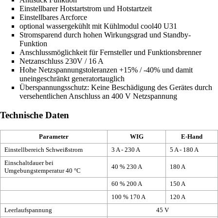
Einstellbarer Hotstartstrom und Hotstartzeit
Einstellbares Arcforce
optional wassergekühlt mit Kühlmodul cool40 U31
Stromsparend durch hohen Wirkungsgrad und Standby-
Funktion
Anschlussmöglichkeit für Fernsteller und Funktionsbrenner
Netzanschluss 230V / 16 A
Hohe Netzspannungstoleranzen +15% / -40% und damit
uneingeschränkt generatortauglich
Überspannungsschutz: Keine Beschädigung des Gerätes durch
versehentlichen Anschluss an 400 V Netzspannung
Technische Daten
Parameter
WIG
E-Hand
Einstellbereich Schweißstrom
3 A - 230 A
5 A - 180 A
Einschaltdauer bei
40 % 230 A
180 A
Umgebungstemperatur 40 °C
60 % 200 A
150 A
100 % 170 A
120 A
Leerlaufspannung
45 V