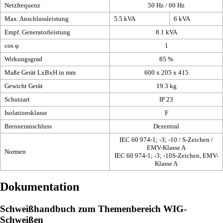
Netzfrequenz
50 Hz / 60 Hz
Max. Anschlussleistung
5.5 kVA
6 kVA
Empf. Generatorleistung
8.1 kVA
cos φ
1
Wirkungsgrad
85 %
Maße Gerät LxBxH in mm
600 x 205 x 415
Gewicht Gerät
19.3 kg
Schutzart
IP 23
Isolationsklasse
F
Brenneranschluss
Dezentral
IEC 60 974-1; -3; -10 / S-Zeichen /
EMV-Klasse A
Normen
IEC 60 974-1; -3; -10S-Zeichen, EMV-
Klasse A
Dokumentation
Schweißhandbuch zum Themenbereich WIG-
Schweißen