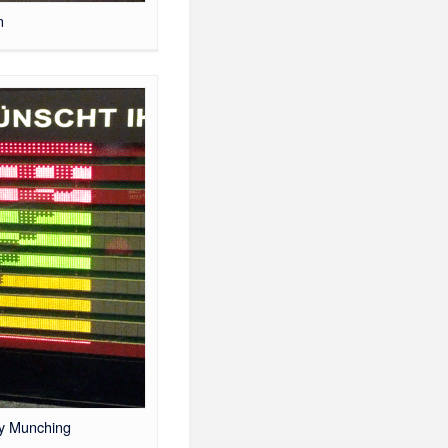
n
y Munching