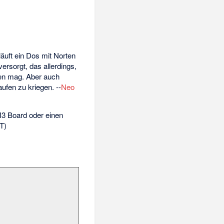
uft ein Dos mit Norten
rsorgt, das allerdings,
ren mag. Aber auch
ufen zu kriegen. --
Neo
M3 Board oder einen
T)