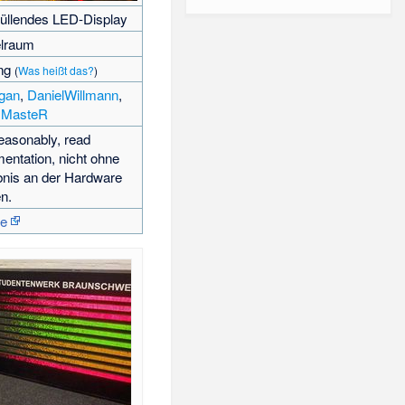
üllendes LED-Display
elraum
ing
(
Was heißt das?
)
gan
,
DanielWillmann
,
MasteR
easonably, read
entation, nicht ohne
bnis an der Hardware
n.
ce