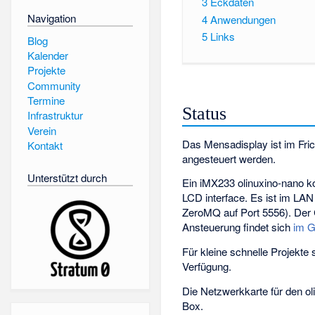
3
Eckdaten
Navigation
4
Anwendungen
5
Links
Blog
Kalender
Projekte
Community
Termine
Status
Infrastruktur
Verein
Das Mensadisplay ist im Fri
Kontakt
angesteuert werden.
Unterstützt durch
Ein iMX233 olinuxino-nano ko
LCD interface. Es ist im LA
ZeroMQ auf Port 5556). Der
Ansteuerung findet sich
im G
Für kleine schnelle Projekte 
Verfügung.
Die Netzwerkkarte für den oli
Box.