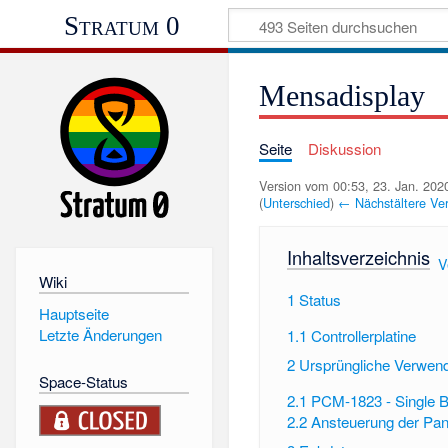
Stratum 0
Mensadisplay
Seite
Diskussion
Version vom 00:53, 23. Jan. 20
(
Unterschied
)
← Nächstältere Ve
Inhaltsverzeichnis
[
V
Wiki
1
Status
Hauptseite
Letzte Änderungen
1.1
Controllerplatine
2
Ursprüngliche Verwen
Space-Status
2.1
PCM-1823 - Single 
2.2
Ansteuerung der Pan