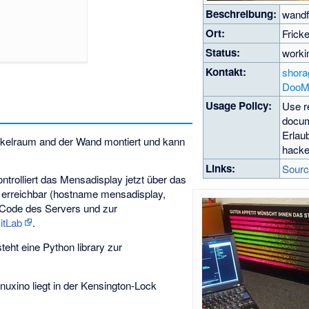
Beschreibung:
wandf
Ort:
Frick
Status:
work
Kontakt:
shora
DooM
Usage Policy:
Use r
docum
Erlau
ckelraum and der Wand montiert und kann
hacke
Links:
Sour
ntrolliert das Mensadisplay jetzt über das
N erreichbar (hostname mensadisplay,
 Code des Servers und zur
itLab
.
steht eine Python library zur
nuxino liegt in der Kensington-Lock