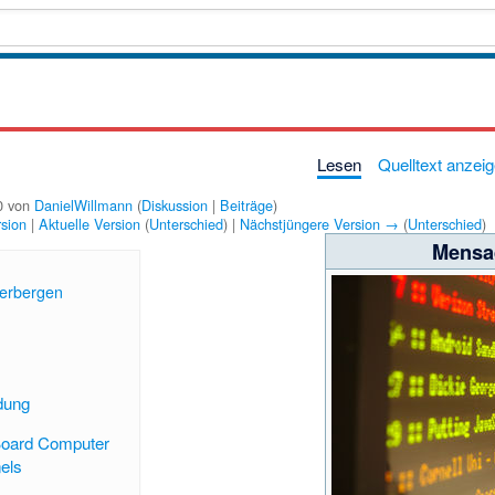
Lesen
Quelltext anzei
20 von
DanielWillmann
(
Diskussion
|
Beiträge
)
rsion
|
Aktuelle Version
(
Unterschied
) |
Nächstjüngere Version →
(
Unterschied
)
Mensa
erbergen
]
dung
Board Computer
els