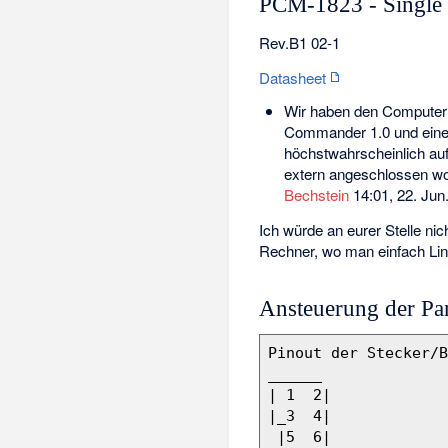
PCM-1823 - Single
Rev.B1 02-1
Datasheet
Wir haben den Computer 
Commander 1.0 und eine S
höchstwahrscheinlich auf
extern angeschlossen wol
Bechstein
14:01, 22. Jun
Ich würde an eurer Stelle n
Rechner, wo man einfach Li
Ansteuerung der Pa
Pinout der Stecker/B
______

| 1  2|

|_3  4|

 |5  6|
