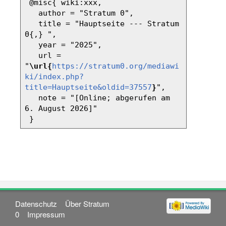
 @misc{ wiki:xxx,

   author = "Stratum 0",

   title = "Hauptseite --- Stratum 
0{,} ",

   year = "2025",

   url = 
"
\url{
https://stratum0.org/mediawi
ki/index.php?
title=Hauptseite&oldid=37557
}
",

   note = "[Online; abgerufen am 
6. August 2026]"

Datenschutz
Über Stratum
0
Impressum