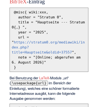
BibTeX
-Eintrag
 @misc{ wiki:xxx,

   author = "Stratum 0",

   title = "Hauptseite --- Stratum 
0{,} ",

   year = "2025",

   url = 
"
https://stratum0.org/mediawiki/in
dex.php?
title=Hauptseite&oldid=37557
",

   note = "[Online; abgerufen am 
6. August 2026]"

Bei Benutzung der
LaTeX
-Moduls „url“
(
im Bereich der
\usepackage{url}
Einleitung), welches eine schöner formatierte
Internetadresse ausgibt, kann die folgende
Ausgabe genommen werden: