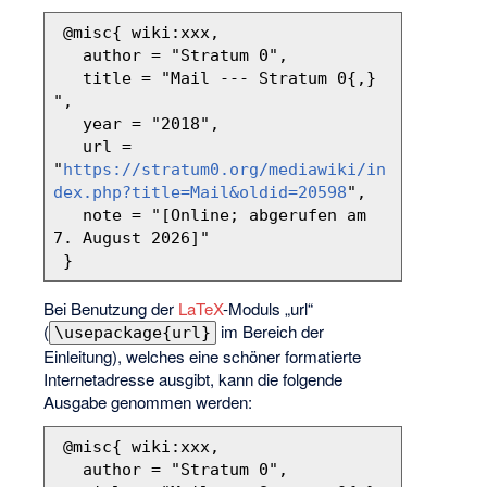
 @misc{ wiki:xxx,

   author = "Stratum 0",

   title = "Mail --- Stratum 0{,} 
",

   year = "2018",

   url = 
"
https://stratum0.org/mediawiki/in
dex.php?title=Mail&oldid=20598
",

   note = "[Online; abgerufen am 
7. August 2026]"

Bei Benutzung der
LaTeX
-Moduls „url“
(
im Bereich der
\usepackage{url}
Einleitung), welches eine schöner formatierte
Internetadresse ausgibt, kann die folgende
Ausgabe genommen werden:
 @misc{ wiki:xxx,

   author = "Stratum 0",
