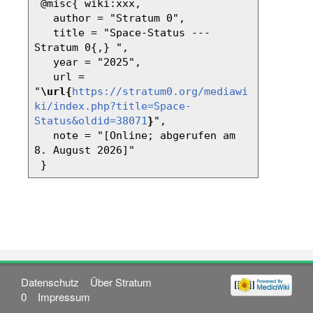
 @misc{ wiki:xxx,

   author = "Stratum 0",

   title = "Space-Status --- 
Stratum 0{,} ",

   year = "2025",

   url = 
"
\url{
https://stratum0.org/mediawi
ki/index.php?title=Space-
Status&oldid=38071
}
",

   note = "[Online; abgerufen am 
8. August 2026]"

Datenschutz
Über Stratum
0
Impressum