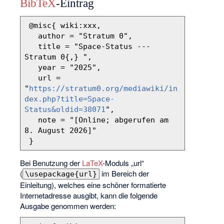
BibTeX
-Eintrag
 @misc{ wiki:xxx,

   author = "Stratum 0",

   title = "Space-Status --- 
Stratum 0{,} ",

   year = "2025",

   url = 
"
https://stratum0.org/mediawiki/in
dex.php?title=Space-
Status&oldid=38071
",

   note = "[Online; abgerufen am 
8. August 2026]"

Bei Benutzung der
LaTeX
-Moduls „url“
(
im Bereich der
\usepackage{url}
Einleitung), welches eine schöner formatierte
Internetadresse ausgibt, kann die folgende
Ausgabe genommen werden: