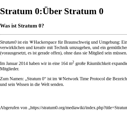
Stratum 0:Über Stratum 0
Was ist Stratum 0?
Stratum0
ist ein
Hackerspace
für Braunschweig und Umgebung: Ein Ra
verwirklichen und kreativ mit Technik umzugehen, und ein gemütlicher
(vorausgesetzt, es ist gerade offen), ohne dass sie Mitglied sein müssen
2
Im Januar 2014 haben wir in eine 164 m
große
Räumlichkeit
expandie
Mitglieder
.
Zum Namen: „Stratum 0“ ist im
Network Time Protocol
die Bezeich
und sein Wissen in die Welt senden.
Abgerufen von „
https://stratum0.org/mediawiki/index.php?title=Str