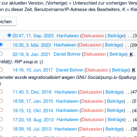
d zur aktuellen Version, (Vorherige) = Unterschied zur vorherigen Ver
on zu dieser Zeit, Benutzername/IP-Adresse des Bearbeiters, K = Kl
20:47, 11. Sep. 2023
‎
Hanhaiwen
(
Diskussion
|
Beiträge
)
‎
. .
(3
15:35, 3. Mär. 2023
‎
Hanhaiwen
(
Diskussion
|
Beiträge
)
‎
. .
(29
22:18, 9. Jan. 2021
‎
Daniel Bohrer
(
Diskussion
|
Beiträge
)
‎
K
. 
tität}}: RIP soup.io :()
14:16, 10. Jun. 2017
‎
Daniel Bohrer
(
Diskussion
|
Beiträge
)
‎
K
ameter wurde wegrationalisiert wegen GNU Social/pump.io-Spaltung.
)
11:40, 5. Dez. 2016
‎
Hanhaiwen
(
Diskussion
|
Beiträge
)
‎
. .
(47
18:58, 17. Jan. 2015
‎
Hanhaiwen
(
Diskussion
|
Beiträge
)
‎
. .
(5
19:15, 12. Okt. 2014
‎
Hanhaiwen
(
Diskussion
|
Beiträge
)
‎
. .
(4
17:33, 18. Aug. 2013
‎
Hanhaiwen
(
Diskussion
|
Beiträge
)
‎
. .
(4
18:39, 16. Jul. 2013
‎
Hanhaiwen
(
Diskussion
|
Beiträge
)
‎
. .
(36