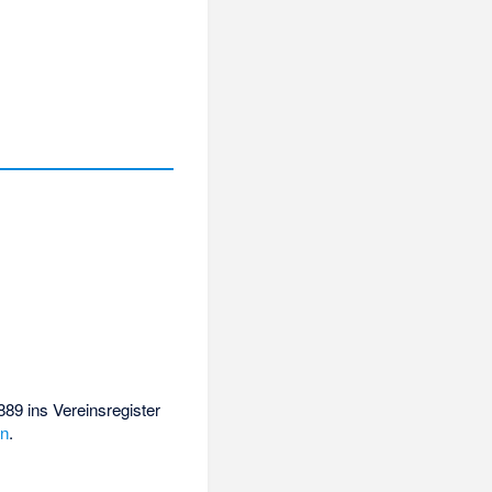
89 ins Vereinsregister
en
.