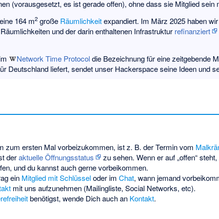
n (vorausgesetzt, es ist gerade offen), ohne dass sie Mitglied sein
2
 eine 164 m
große
Räumlichkeit
expandiert. Im März 2025 haben wir
Räumlichkeiten und der darin enthaltenen Infrastruktur
refinanziert
 im
Network Time Protocol
die Bezeichnung für eine zeitgebende M
 für Deutschland liefert, sendet unser Hackerspace seine Ideen und se
um zum ersten Mal vorbeizukommen, ist z. B. der Termin vom
Malkrä
ist der
aktuelle Öffnungsstatus
zu sehen. Wenn er auf „offen“ steht,
effen, und du kannst auch gerne vorbeikommen.
rag ein
Mitglied mit Schlüssel
oder im
Chat
, wann jemand vorbeikom
takt
mit uns aufzunehmen (Mailingliste, Social Networks, etc).
refreiheit
benötigst, wende Dich auch an
Kontakt
.