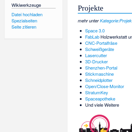
Wikiwerkzeuge
Projekte
Datei hochladen
Spezialseiten
mehr unter
Kategorie:Projek
Seite zitieren
Space 3.0
FabLab
Holzwerkstatt u
CNC-Portalfräse
Schweißgeräte
Lasercutter
3D-Drucker
Shenzhen-Portal
Stickmaschine
Schneidplotter
Open/Close-Monitor
StratumKey
Spaceapotheke
Und viele Weitere