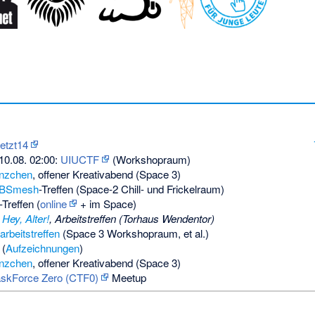
jetzt14
 10.08. 02:00:
UIUCTF
(Workshopraum)
nzchen
, offener Kreativabend (Space 3)
BSmesh
-Treffen (Space-2 Chill- und Frickelraum)
-Treffen (
online
+ im Space)
:
Hey, Alter!
, Arbeitstreffen (Torhaus Wendentor)
arbeitstreffen
(Space 3 Workshopraum, et al.)
(
Aufzeichnungen
)
nzchen
, offener Kreativabend (Space 3)
skForce Zero (CTF0)
Meetup