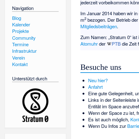
jederzeit vorbeikommen könne
Navigation
Im Januar 2014 haben wir in
Blog
2
m
bezogen. Der Betrieb der 
Kalender
Mitgliedsbeiträgen
.
Projekte
Zum Namen: „Stratum 0“ ist
Community
Atomuhr
der
PTB
die Zeit
Termine
Infrastruktur
Verein
Kontakt
Besuche uns
Unterstützt durch
Neu hier?
Anfahrt
Eine gute Gelegenheit, 
Links in der Seitenleiste 
Entität im Space anzutr
Wenn der Space zu ist, f
Es ist auch möglich,
Kon
Wenn Du Infos zur
Barrie