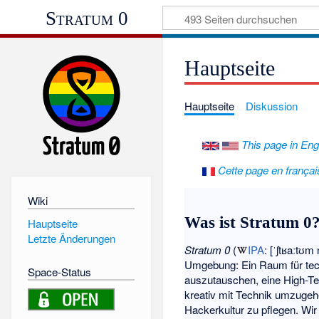
Stratum 0
Hauptseite
Hauptseite
Diskussion
This page in Eng
Cette page en françai
Wiki
Was ist Stratum 0
Hauptseite
Letzte Änderungen
Stratum 0
(
IPA
: [ˈʃtʁaːtʊm 
Umgebung: Ein Raum für techn
Space-Status
auszutauschen, eine High-Te
kreativ mit Technik umzugehe
Hackerkultur zu pflegen. Wir