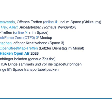
tenverein
, Offenes Treffen (
online
und im Space (Chillraum))
:
Hey, Alter!
, Arbeitstreffen (Torhaus Wendentor)
-Treffen (
online
+ im Space)
skForce Zero (CTF0)
Meetup
nzchen
, offener Kreativabend (Space 3)
OpenStreetMap-Treffen
(Letzter Dienstag im Monat)
Hacken Open Air
2026
nhänger beladen (genaue Zeit tbd)
: HOA Dinge sammeln und vor die Spacetür bringen
Dinge
im
Space transportabel packen