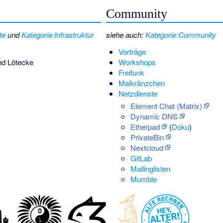
Community
te
und
Kategorie:Infrastruktur
siehe auch:
Kategorie:Community
Vorträge
nd Lötecke
Workshops
Freifunk
Malkränzchen
Netzdienste
Element Chat (Matrix)
Dynamic DNS
Etherpad
(
Doku
)
PrivateBin
Nextcloud
GitLab
Mailinglisten
Mumble