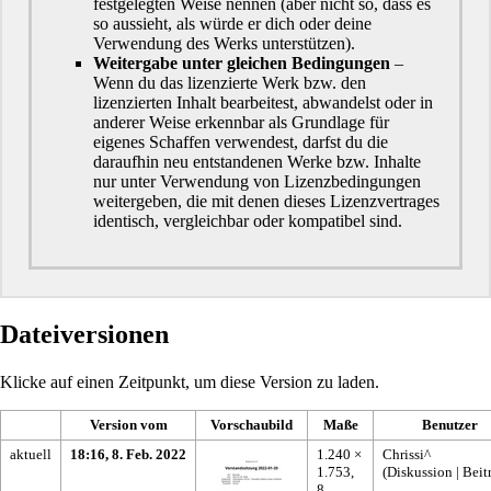
festgelegten Weise nennen (aber nicht so, dass es
so aussieht, als würde er dich oder deine
Verwendung des Werks unterstützen).
Weitergabe unter gleichen Bedingungen
–
Wenn du das lizenzierte Werk bzw. den
lizenzierten Inhalt bearbeitest, abwandelst oder in
anderer Weise erkennbar als Grundlage für
eigenes Schaffen verwendest, darfst du die
daraufhin neu entstandenen Werke bzw. Inhalte
nur unter Verwendung von Lizenzbedingungen
weitergeben, die mit denen dieses Lizenzvertrages
identisch, vergleichbar oder kompatibel sind.
Dateiversionen
Klicke auf einen Zeitpunkt, um diese Version zu laden.
Version vom
Vorschaubild
Maße
Benutzer
aktuell
18:16, 8. Feb. 2022
1.240 ×
Chrissi^
1.753,
(
Diskussion
|
Beit
8