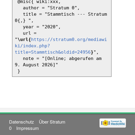
 @misc{ wiki:xxx,

   author = "Stratum 0",

   title = "Stammtisch --- Stratum 
0{,} ",

   year = "2020",

   url = 
"
\url{
https://stratum0.org/mediawi
ki/index.php?
title=Stammtisch&oldid=24956
}
",

   note = "[Online; abgerufen am 
9. August 2026]"

Datenschutz
Über Stratum
0
Impressum