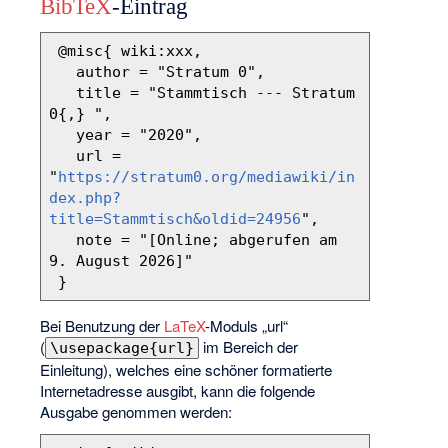
BibTeX
-Eintrag
 @misc{ wiki:xxx,

   author = "Stratum 0",

   title = "Stammtisch --- Stratum 
0{,} ",

   year = "2020",

   url = 
"
https://stratum0.org/mediawiki/in
dex.php?
title=Stammtisch&oldid=24956
",

   note = "[Online; abgerufen am 
9. August 2026]"

Bei Benutzung der
LaTeX
-Moduls „url“
(
im Bereich der
\usepackage{url}
Einleitung), welches eine schöner formatierte
Internetadresse ausgibt, kann die folgende
Ausgabe genommen werden: