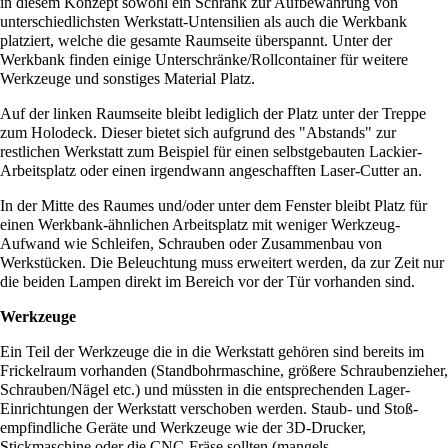
in diesem Konzept sowohl ein Schrank zur Aufbewahrung von
unterschiedlichsten Werkstatt-Untensilien als auch die Werkbank
platziert, welche die gesamte Raumseite überspannt. Unter der
Werkbank finden einige Unterschränke/Rollcontainer für weitere
Werkzeuge und sonstiges Material Platz.
Auf der linken Raumseite bleibt lediglich der Platz unter der Treppe
zum Holodeck. Dieser bietet sich aufgrund des "Abstands" zur
restlichen Werkstatt zum Beispiel für einen selbstgebauten Lackier-
Arbeitsplatz oder einen irgendwann angeschafften Laser-Cutter an.
In der Mitte des Raumes und/oder unter dem Fenster bleibt Platz für
einen Werkbank-ähnlichen Arbeitsplatz mit weniger Werkzeug-
Aufwand wie Schleifen, Schrauben oder Zusammenbau von
Werkstücken. Die Beleuchtung muss erweitert werden, da zur Zeit nur
die beiden Lampen direkt im Bereich vor der Tür vorhanden sind.
Werkzeuge
Ein Teil der Werkzeuge die in die Werkstatt gehören sind bereits im
Frickelraum vorhanden (Standbohrmaschine, größere Schraubenzieher,
Schrauben/Nägel etc.) und müssten in die entsprechenden Lager-
Einrichtungen der Werkstatt verschoben werden. Staub- und Stoß-
empfindliche Geräte und Werkzeuge wie der 3D-Drucker,
Stickmaschine oder die CNC-Fräse sollten (mangels