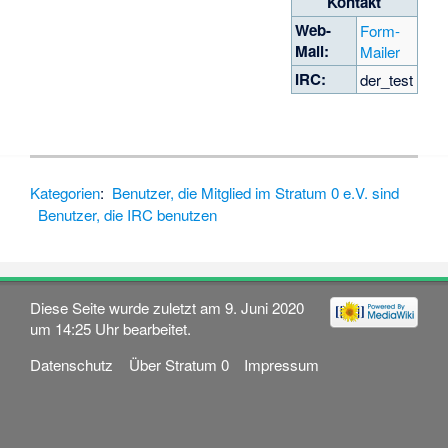
Kontakt
Web-
Form-
Mail:
Mailer
IRC:
der_test
Kategorien
:
Benutzer, die Mitglied im Stratum 0 e.V. sind
Benutzer, die IRC benutzen
Diese Seite wurde zuletzt am 9. Juni 2020
um 14:25 Uhr bearbeitet.
Datenschutz
Über Stratum 0
Impressum