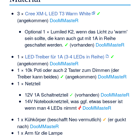
3 ×
Cree XM-L LED T3 Warm White
✓
(angekommen)
DooMMasteR
Optional 1 × Lumiled K2, wenn das Licht zu 'warm'
sein sollte, die kann auch gut mit 1A in Reihe
geschaltet werden.
✓
(vorhanden)
DooMMasteR
1 ×
LED-Treiber für 1A (3-4 LEDs in Reihe)
✓
(angekommen)
DooMMasteR
1 × 10k Poti oder auch 2 Taster zum Dimmen (der
Treiber kann beides)
✓
(angekommen)
DooMMasteR
1 × Netzteil
12V 1A Schaltnetzteil
✓
(vorhanden)
DooMMasteR
14V Notebooknetzteil, was ggf. etwas besser ist
wenn man 4 LEDs nimmt
⍻
DooMMasteR
1 x Kühkörper (beschafft Neo vermutlich)
✓
(er guckt
nach)
DooMMasteR
1 x Arm für die Lampe