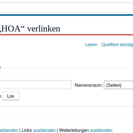
f „HOA“ verlinken
Lesen
Quelltext anzei
e
Namensraum:
n
usblenden
| Links
ausblenden
| Weiterleitungen
ausblenden