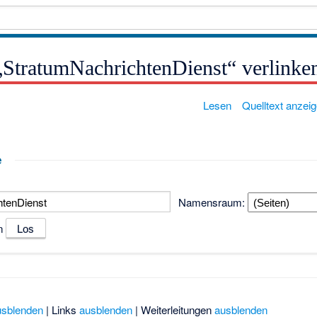
 „StratumNachrichtenDienst“ verlinke
Lesen
Quelltext anzei
e
Namensraum:
n
usblenden
| Links
ausblenden
| Weiterleitungen
ausblenden