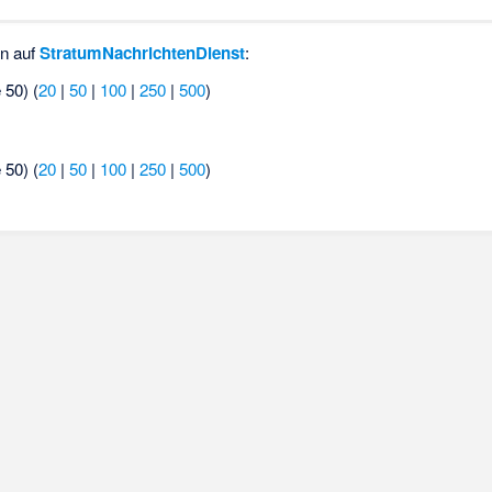
en auf
StratumNachrichtenDienst
:
 50) (
20
|
50
|
100
|
250
|
500
)
 50) (
20
|
50
|
100
|
250
|
500
)