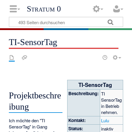
Stratum 0
TI-SensorTag
TI-SensorTag
Beschreibung:
Projektbeschre
TI
SensorTag
ibung
in Betrieb
nehmen.
Kontakt:
Ich möchte den "TI
Lulu
SensorTag" in Gang
Status:
inaktiv