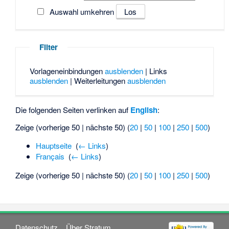
Auswahl umkehren
Filter
Vorlageneinbindungen
ausblenden
| Links
ausblenden
| Weiterleitungen
ausblenden
Die folgenden Seiten verlinken auf
English
:
Zeige (vorherige 50 | nächste 50) (
20
|
50
|
100
|
250
|
500
)
Hauptseite
‎
(
← Links
)
Français
‎
(
← Links
)
Zeige (vorherige 50 | nächste 50) (
20
|
50
|
100
|
250
|
500
)
Datenschutz
Über Stratum