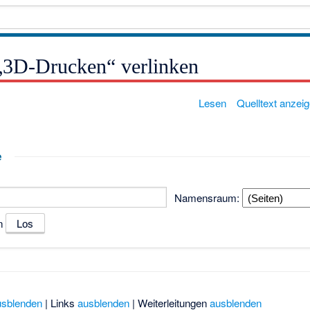
 „3D-Drucken“ verlinken
Lesen
Quelltext anzei
e
Namensraum:
n
usblenden
| Links
ausblenden
| Weiterleitungen
ausblenden