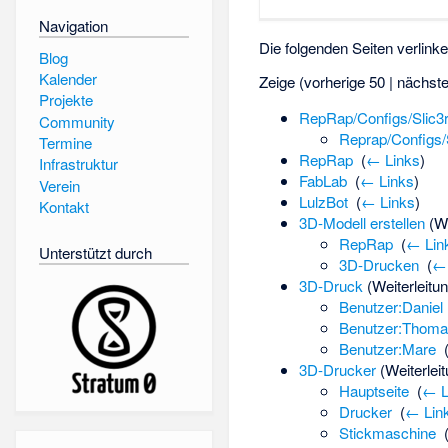
Navigation
Die folgenden Seiten verlink
Blog
Kalender
Zeige (vorherige 50 | nächste
Projekte
RepRap/Configs/Slic3
Community
Reprap/Configs/
Termine
RepRap
‎
(
← Links
)
Infrastruktur
FabLab
‎
(
← Links
)
Verein
LulzBot
‎
(
← Links
)
Kontakt
3D-Modell erstellen
(We
RepRap
‎
(
← Lin
Unterstützt durch
3D-Drucken
‎
(
← 
3D-Druck
(Weiterleitun
Benutzer:Daniel
Benutzer:Thom
Benutzer:Mare
‎
3D-Drucker
(Weiterleit
Hauptseite
‎
(
← L
Drucker
‎
(
← Lin
Stickmaschine
‎