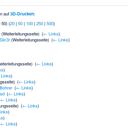
en auf
3D-Drucken
:
 50) (
20
|
50
|
100
|
250
|
500
)
r
(Weiterleitungsseite) ‎
(
← Links
)
Slic3r
(Weiterleitungsseite) ‎
(
← Links
)
iterleitungsseite) ‎
(
← Links
)
ks
)
Links
)
gsseite) ‎
(
← Links
)
 Bohrer
‎
(
← Links
)
asd
‎
(
← Links
)
(
← Links
)
ungsseite) ‎
(
← Links
)
inks
)
ks
)
(
← Links
)